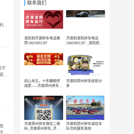
联系我们
顺利出
洛阳到济源拼车电话推
济源到洛阳拼车电话
荐18603891387
18603891387 _洛阳到济
源拼车电话
现不
家个
初心未忘，十年磨砺终
济源到郑州拼车经验分
成愿-----济源郑州拼车诚
享
信网约车队成功取得网
约车执照 ​
济源郑州拼车微信二维
济源到郑州拼车诚信车
故
码_济源郑州拼车_济源
队司机服务准则
不
郑州拼车电话