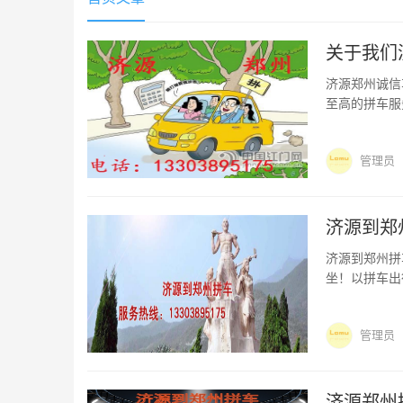
关于我们
济源郑州诚信
至高的拼车服
服务团队。
管理员
济源到郑
济源到郑州拼车电话：1330389
坐！以拼车出
您服务到家。
行的计划，更
管理员
济源郑州