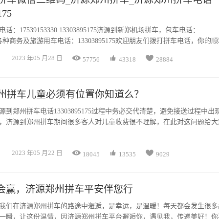
175
：17539153330 13303895175济源到新郑机场拼车，包车电话：
7575各种商务及旅游用车电话：13303895175欢迎朋友们拨打拼车电话，你的
最终目标！我们随时欢迎你的来电。



2023 年05 月28 日
57756
43318
28884
州拼车儿童必须有位置你知道么？
源到郑州拼车电话13303895175过程中务必交代清楚，避免接送过程中出
，济源到郑州拼车期间很多客人对儿童收费很不理解，在此对这问题给大
同于大巴车，每辆车座位很有限，所以没有儿童不收费这项。



2023 年05 月22 日
18045
13535
9029
才会赢，济源郑州拼车平安伴您行
我们在济源郑州拼车的路途中邂逅，是幸运，是温暖！每天都会发生很多
一瞬，让这份温情，因济源郑州拼车平台邂逅你，遇见我，传递美好！你