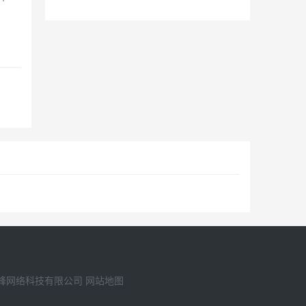
13303895175
车电
峰网络科技有限公司
网站地图