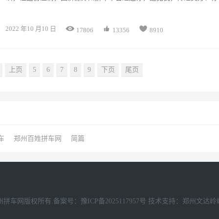
济源郑州拼车一路等你，未来过去我们随时恭候你的来电，济源到郑州拼
95175愿做你最真诚的拼车出行挚友！



2022 年10 月10 日
17806
13356
8910
上页
5
6
7
8
9
下页
尾页
车
郑州百姓拼车网
简篇
州拼车网版权所有.备案号：豫ICP备2025117957号
技术支持：
郑州文达岭