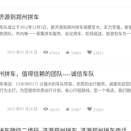
济源到郑州拼车
车队成立于2012年12月5日，是济源到郑州拼车规模至大，实力至强，美
务团队，市内唯一一家集拼车服务、会议用车、机场接送、旅游包车为一



2023 年05 月28 日
47814
35861
23912
州拼车，值得信赖的团队----诚信车队
5175 以强大的车队阵容，优质的出行服务，诚挚欢迎您的乘
行为主打，为您提供优质出行计划，省心行程路线。您一个电话，我们随
服务不仅让您出行顺心，更让你舒心出行。我们24小时服务热线满足您随
有24小时侯岗的司机师傅为您挑选最顺畅省时的出行路线



2023 年05 月28 日
50515
37887
25263
拼车微信二维码_济源郑州拼车_济源郑州拼车电话