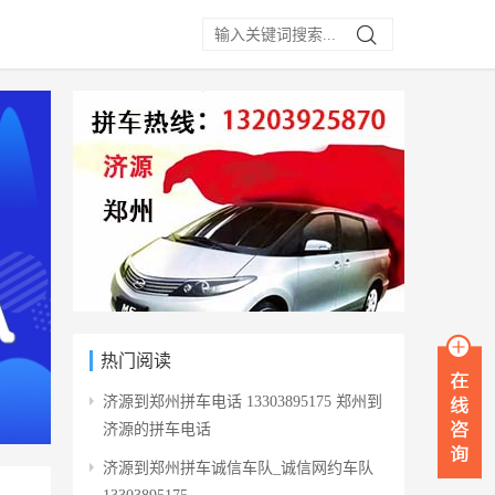

热门阅读
济源到郑州拼车电话 13303895175 郑州到
济源的拼车电话
济源到郑州拼车诚信车队_诚信网约车队