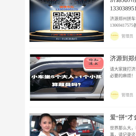
13303895
济源郑州拼车电话
1306941
行将是我们的
管理员
济源到郑
请大家拨打济
必要的麻烦！
解释，拼车不
管理员
爱“拼”
世界那么大，
事，请记录这