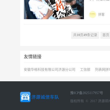
来，我不走，
话133038
拼客
共
10
页
49
条记录
首页
友情链接
安徽华格科技有限公司济源分公司
工信部
列表网拼
豫ICP备2025117957号
版权所有 © 2017 济源郑