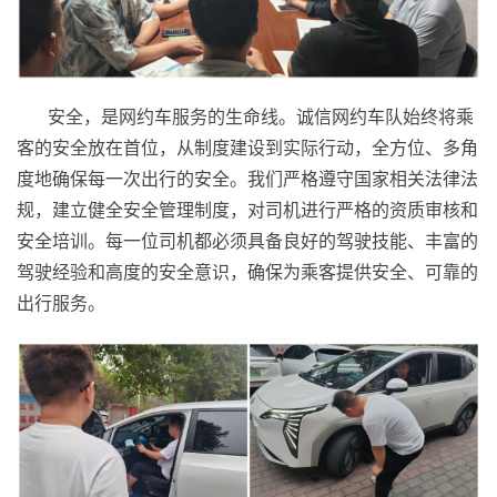
安全，是网约车服务的生命线。诚信网约车队始终将乘
客的安全放在首位，从制度建设到实际行动，全方位、多角
度地确保每一次出行的安全。我们严格遵守国家相关法律法
规，建立健全安全管理制度，对司机进行严格的资质审核和
安全培训。每一位司机都必须具备良好的驾驶技能、丰富的
驾驶经验和高度的安全意识，确保为乘客提供安全、可靠的
出行服务。