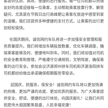
客提供优质、高效、便捷的出行服务。每一位司机都以热情
友好的态度迎接每一位乘客，主动帮助乘客放置行李、解答
疑问，尤其是在节假日出行高峰期让乘客在旅途中感受到家
的温暖。我们还提供多种便捷的支付方式，让乘客的出行更
加轻松愉快。
在国庆期间，诚信网约车队将进一步加强安全管理和服
务质量提升。我们将增加车辆投放数量，优化车辆调度，确
保乘客能够及时、便捷地叫到车。同时，我们将加强对司机
的安全教育和管理，严格遵守交通规则，文明驾驶，确保乘
客的出行安全。参加会议济源郑州拼车司机和济源洛阳拼车
司机都纷纷做出承诺确保假期服务零投诉。
迎国庆，抓服务，保安全！诚信网约车队将以更加饱满
的热情、更加严谨的态度、更加优质的服务，为广大乘客提
供安全、舒适、便捷的出行体验，向国庆献礼！让我们共同
祝愿伟大祖国繁荣昌盛，人民幸福安康！